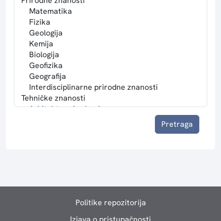
Pretraga
Politike repozitorija
Izjava o pristupačnosti