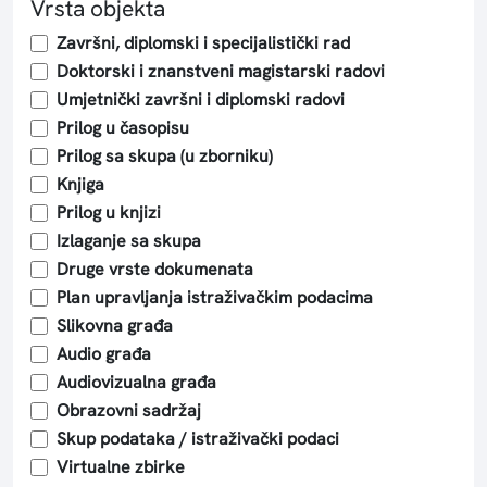
Vrsta objekta
Završni, diplomski i specijalistički rad
Doktorski i znanstveni magistarski radovi
Umjetnički završni i diplomski radovi
Prilog u časopisu
Prilog sa skupa (u zborniku)
Knjiga
Prilog u knjizi
Izlaganje sa skupa
Druge vrste dokumenata
Plan upravljanja istraživačkim podacima
Slikovna građa
Audio građa
Audiovizualna građa
Obrazovni sadržaj
Skup podataka / istraživački podaci
Virtualne zbirke