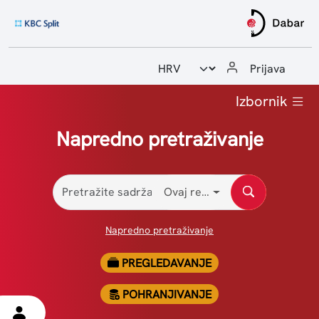
Odabir jezika
Prijava
Početna
Izbornik
Upute i priručnici
Napredno pretraživanje
Statistike
Ovaj repozitorij
Kontakt
Napredno pretraživanje
PREGLEDAVANJE
POHRANJIVANJE