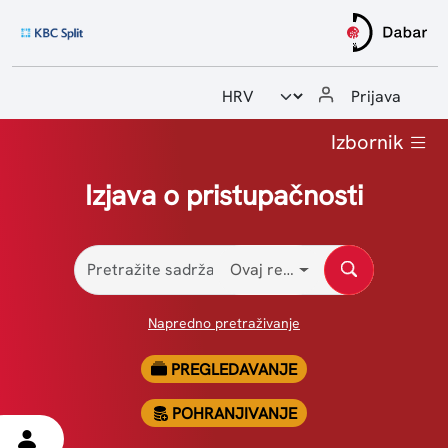
Odabir jezika
Prijava
Početna
Izbornik
Upute i priručnici
Izjava o pristupačnosti
Statistike
Ovaj repozitorij
Kontakt
Napredno pretraživanje
PREGLEDAVANJE
POHRANJIVANJE